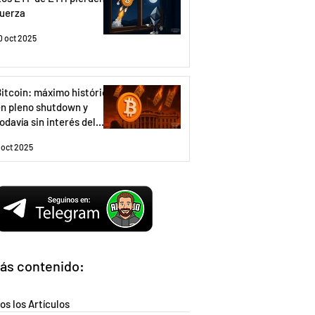
fuerza
0 oct 2025
itcoin: máximo histórico
n pleno shutdown y
odavía sin interés del
etail.
 oct 2025
ás contenido:
os los Artículos