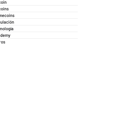
coin
coins
mecoins
ulación
nología
ademy
ros