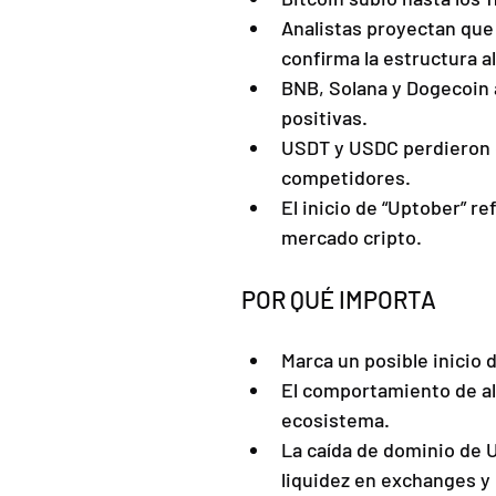
Analistas proyectan que 
confirma la estructura al
BNB, Solana y Dogecoin 
positivas.
USDT y USDC perdieron 
competidores.
El inicio de “Uptober” r
mercado cripto.
POR QUÉ IMPORTA
Marca un posible inicio d
El comportamiento de alt
ecosistema.
La caída de dominio de 
liquidez en exchanges y 