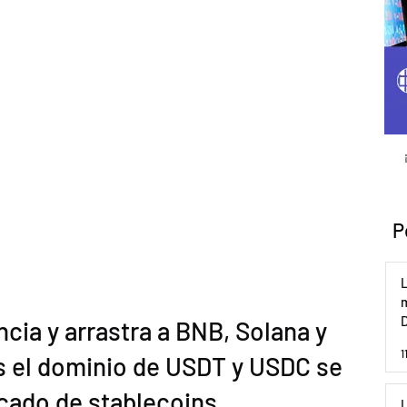
P
L
m
D
cia y arrastra a BNB, Solana y 
1
 el dominio de USDT y USDC se 
cado de stablecoins.