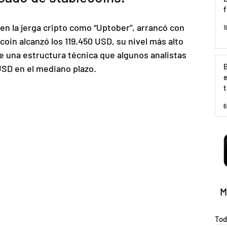
en la jerga cripto como “Uptober”, arrancó con 
1
coin alcanzó los 119.450 USD, su nivel más alto 
 una estructura técnica que algunos analistas 
B
USD en el mediano plazo. 
e
t
r
6
M
Tod