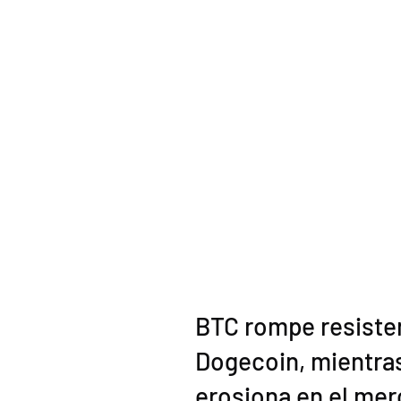
BTC rompe resisten
Dogecoin, mientras
erosiona en el mer