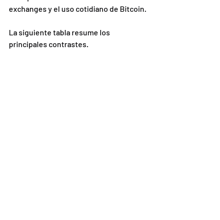
exchanges y el uso cotidiano de Bitcoin. 
La siguiente tabla resume los 
principales contrastes.