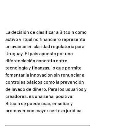
La decisión de clasificar a Bitcoin como 
activo virtual no financiero representa 
un avance en claridad regulatoria para 
Uruguay. El país apuesta por una 
diferenciación concreta entre 
tecnología y finanzas, lo que permite 
fomentar la innovación sin renunciar a 
controles básicos como la prevención 
de lavado de dinero. Para los usuarios y 
creadores, es una señal positiva: 
Bitcoin se puede usar, enseñar y 
promover con mayor certeza jurídica.