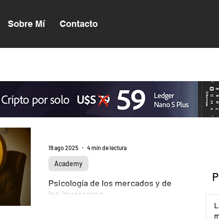
Sobre Mí
Contacto
19 ago 2025
4 min de lectura
Academy
P
Psicología de los mercados y de
los inversores
L
Los mercados financieros no se
m