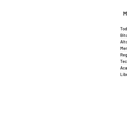
M
Tod
Bit
Alt
Me
Reg
Tec
Ac
Lib