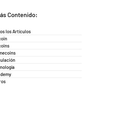
ás Contenido:
os los Artículos
coin
coins
mecoins
ulación
nología
ademy
ros