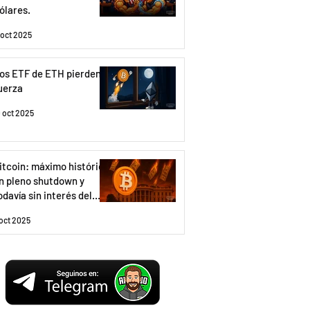
ólares.
1 oct 2025
os ETF de ETH pierden
uerza
0 oct 2025
itcoin: máximo histórico
n pleno shutdown y
odavía sin interés del
etail.
 oct 2025