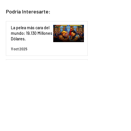
Podría Interesarte:
La pelea más cara del
mundo: 19.130 Millones de
Dólares.
11 oct 2025
Los ETF de ETH pierden
fuerza
10 oct 2025
Bitcoin: máximo
histórico en pleno
shutdown y todavía sin
interés del retail.
6 oct 2025