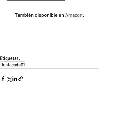
También disponible en 
Amazon
:
Etiquetas:
Destacado01
Podría Interesarte:
La pelea más cara del
mundo: 19.130 Millones de
Dólares.
11 oct 2025