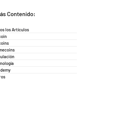
ás Contenido:
os los Artículos
coin
coins
mecoins
ulación
nología
ademy
ros