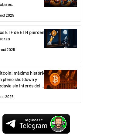
ólares.
1 oct 2025
os ETF de ETH pierden
uerza
0 oct 2025
itcoin: máximo histórico
n pleno shutdown y
odavía sin interés del
etail.
 oct 2025