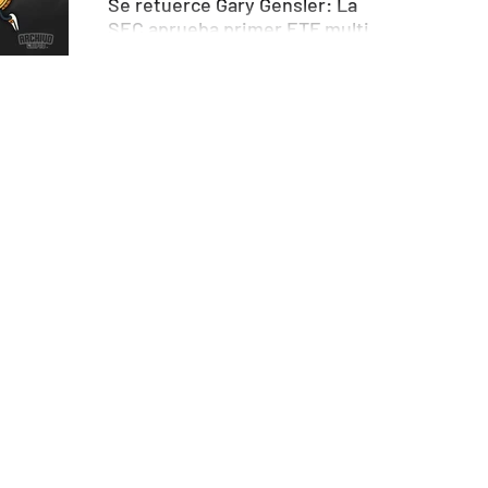
Se retuerce Gary Gensler: La
SEC aprueba primer ETF multi
cripto.
Algo histórico acaba de suceder en
Wall Street, aunque muchos aún no lo
notaron. La SEC (Comisión de Bolsa y
Valores de Estados Unidos)...