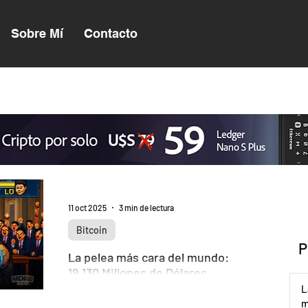
Sobre Mí
Contacto
11 oct 2025
3 min de lectura
Bitcoin
P
La pelea más cara del mundo:
19.130 Millones de Dólares.
L
Bitcoin cayó hasta los US$102.000 y
m